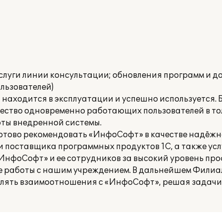
слуги линии консультации; обновления программ и до
льзователей)
находится в эксплуатации и успешно используется. 
ество одновременно работающих пользователей в толс
ты внедренной системы.
ово рекомендовать «ИнфоСофт» в качестве надёжно
поставщика программных продуктов 1С, а также услу
«ИнфоСофт» и ее сотрудников за высокий уровень пр
се работы с нашим учреждением. В дальнейшем Фили
лять взаимоотношения с «ИнфоСофт», решая задачи