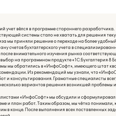
ий учет вёлся в программе стороннего разработчика.
ствующей системы стало не хватать для решения тек
иза мы приняли решение о переходе на более удобный
ану счетов бухгалтерского учета в специализированн
а после внимательного изучения рынка соответствую
выбор на программном продукте «1С:Бухгалтерия 8 Б
ммы мы обратились в «ИнфоСофт», имеющего штат к
комендации. Из рекомендаций мы узнали, что «Инфо
от и консультирования. Грамотные специалисты всег
несколько вариантов решения возникшей проблемы 
иалистами «ИнфоСофт» мы обсудили и сформулировали
ме и план работ. Таким образом, мы чётко понимали,
чим в конце. После выполнения всех поставленных за