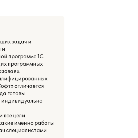
ущих задач и
 и
ой программе 1С.
щих программных
азовая».
валифицированных
Софт» отличается
да готовы
и индивидуально
 все цели
 какие именно работы
дач специалистами