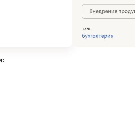
Внедрения продук
Теги
бухгалтерия
и: