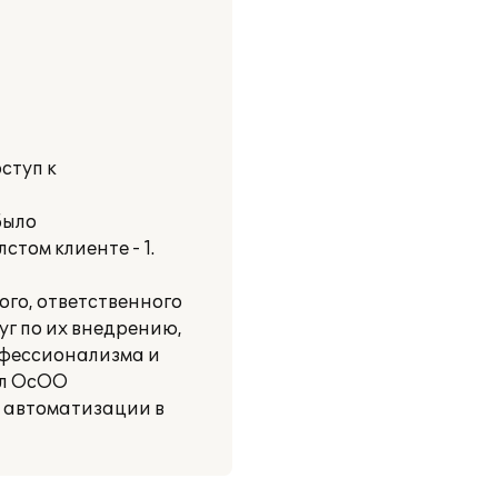
ступ к
Было
том клиенте - 1.
го, ответственного
г по их внедрению,
офессионализма и
ал ОсОО
 автоматизации в