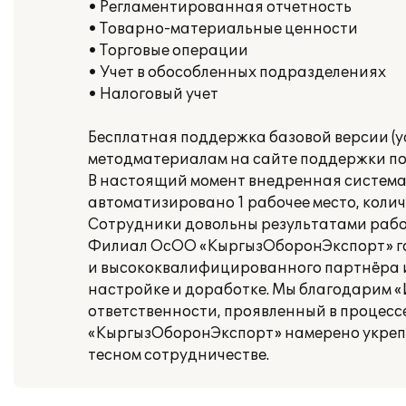
• Регламентированная отчетность
• Товарно-материальные ценности
• Торговые операции
• Учет в обособленных подразделениях
• Налоговый учет
Бесплатная поддержка базовой версии (у
методматериалам на сайте поддержки по
В настоящий момент внедренная система 
автоматизировано 1 рабочее место, колич
Сотрудники довольны результатами рабо
Филиал ОсОО «КыргызОборонЭкспорт» гот
и высококвалифицированного партнёра и 
настройке и доработке. Мы благодарим 
ответственности, проявленный в процес
«КыргызОборонЭкспорт» намерено укреп
тесном сотрудничестве.