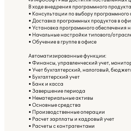
«ИнфоСофт» мы достигли поставленных ц
В ходе внедрения программного продукт
• Консультации по выбору программного 
• Доставка программных продуктов в офи
• Установка программного обеспечения 
• Начальные настройки типового/отрасле
• Обучение в группе в офисе
Автоматизированные функции:
• Финансы, управленческий учет, монито
• Учет бухгалтерский, налоговый, бюдже
• Бухгалтерский учет
• Банк и касса
• Завершение периода
• Нематериальные активы
• Основные средства
• Производственные операции
• Расчет зарплаты и кадровый учет
• Расчеты с контрагентами