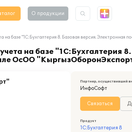
аталог
О продукции
та на базе "1С:Бухгалтерия 8. Базовая версия. Электронна
чета на базе "1С:Бухгалтерия 8.
иале ОсОО "КыргызОборонЭкспор
рт"
Партнер, осуществивший в
ИнфоСофт
Связаться
Д
Продукт
1С:Бухгалтерия 8