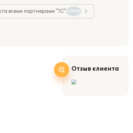
та всеми партнерами "1С"
575930
Отзыв клиента