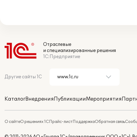
Отраслевые
и специализированные решения
1С:Предприятие
Другие сайты 1С
Каталог
Внедрения
Публикации
Мероприятия
Парт
О сайте
О решениях 1С
Прайс-лист
Поддержка
Обратная связь
Сообщ
© 2011-2026 АО «Группа 1С» (правопреемник ООО «1С»). 