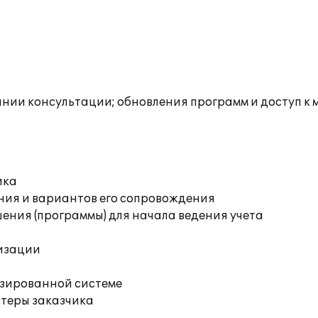
инии консультации; обновления программ и доступ к 
ика
ния и вариантов его сопровождения
ения (программы) для начала ведения учета
изации
изированной системе
ютеры заказчика