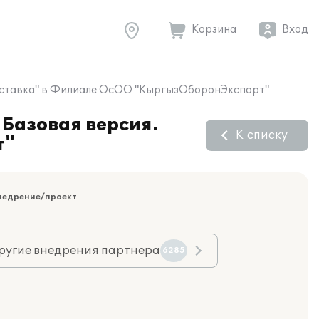
Корзина
Вход
я поставка" в Филиале ОсОО "КыргызОборонЭкспорт"
 Базовая версия.
К списку
т"
недрение/проект
ругие внедрения партнера
6285