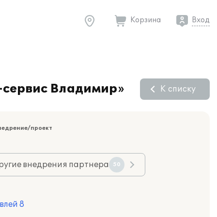
Корзина
Вход
-сервис Владимир»
К списку
недрение/проект
ругие внедрения партнера
50
влей 8