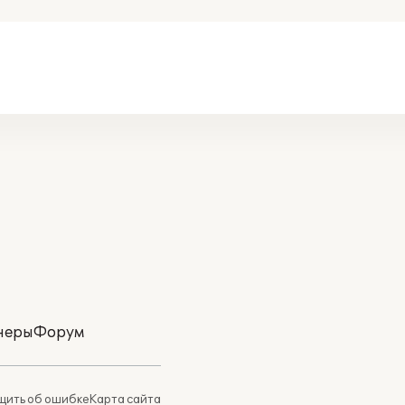
неры
Форум
ить об ошибке
Карта сайта