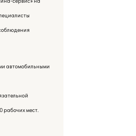
Шина-сервис» на
специалисты
 соблюдения
ыми автомобильными
язательной
 рабочих мест.