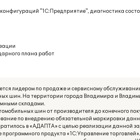
 конфигураций "1С:Предприятие", диагностика сос
изации
дарного плана работ
тся лидером по продаже и сервисному обслуживанию 
ных шин. На территории города Владимира и Владим
омными складами.
втомобильных шин от производителя до конечного пок
ование по внедрению обязательной маркировки данн
ратилось в «АДАПТА» с целью реализации данной за
 программного продукта «1С:Управление торговлей»