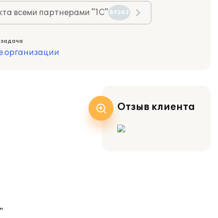
та всеми партнерами "1С"
89283
 задача
е организации
Отзыв клиента
"