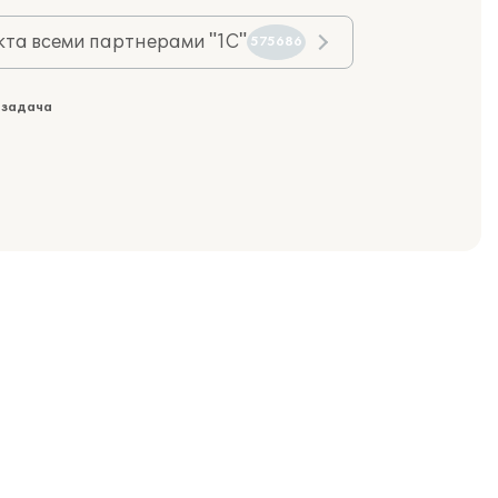
та всеми партнерами "1С"
575686
 задача