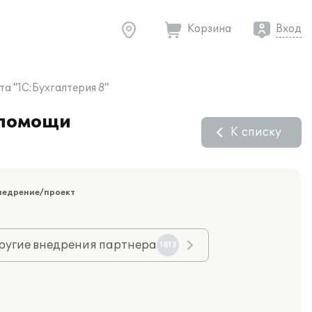
Корзина
Вход
 "1С:Бухгалтерия 8"
 помощи
К списку
недрение/проект
ругие внедрения партнера
1813