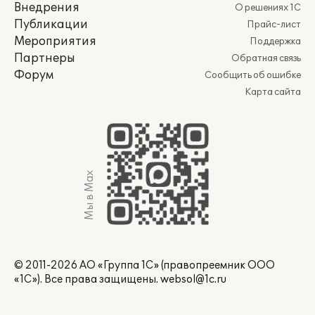
Внедрения
О решениях 1С
Публикации
Прайс-лист
Мероприятия
Поддержка
Партнеры
Обратная связь
Форум
Сообщить об ошибке
Карта сайта
Мы в Max
© 2011-2026 АО «Группа 1С» (правопреемник ООО
«1С»). Все права защищены.
websol@1c.ru