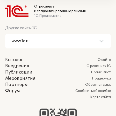
Отраслевые
и специализированные решения
1С:Предприятие
Другие сайты 1С
Каталог
О сайте
Внедрения
О решениях 1С
Публикации
Прайс-лист
Мероприятия
Поддержка
Партнеры
Обратная связь
Форум
Сообщить об ошибке
Карта сайта