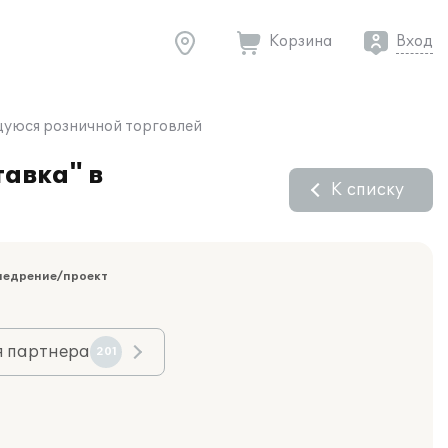
Корзина
Вход
ющуюся розничной торговлей
тавка" в
К списку
недрение/проект
я партнера
201