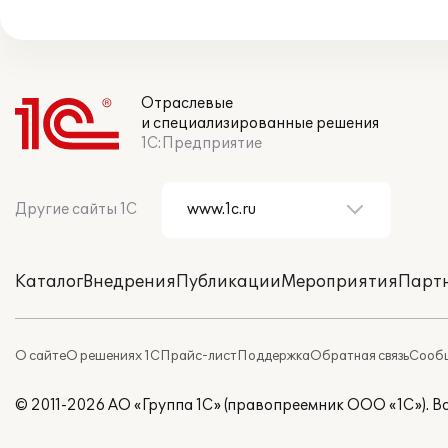
Отраслевые
и специализированные решения
1С:Предприятие
Другие сайты 1С
Каталог
Внедрения
Публикации
Мероприятия
Парт
О сайте
О решениях 1С
Прайс-лист
Поддержка
Обратная связь
Сообщ
© 2011-2026 АО «Группа 1С» (правопреемник ООО «1С»). 