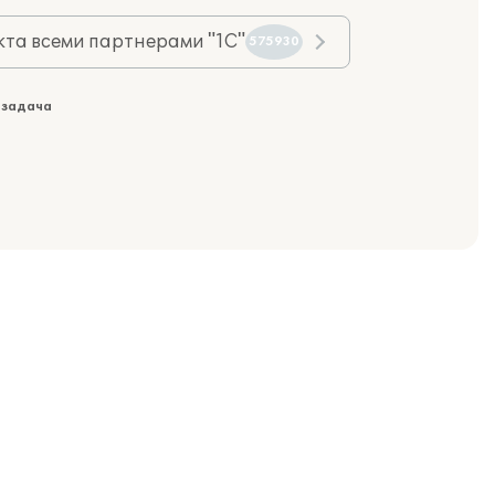
та всеми партнерами "1С"
575930
 задача