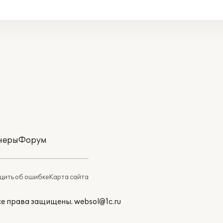
неры
Форум
ить об ошибке
Карта сайта
Все права защищены.
websol@1c.ru