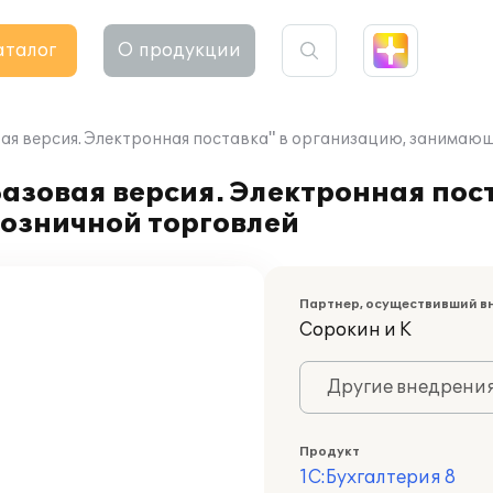
аталог
О продукции
овая версия. Электронная поставка" в организацию, занима
Базовая версия. Электронная пос
озничной торговлей
Партнер, осуществивший в
Сорокин и К
Другие внедрени
Продукт
1С:Бухгалтерия 8