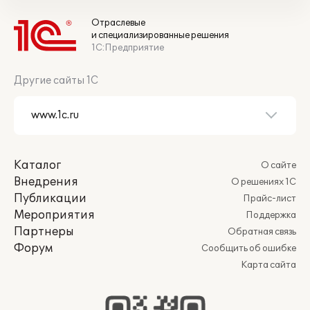
Отраслевые
и специализированные решения
1С:Предприятие
Другие сайты 1С
Каталог
О сайте
Внедрения
О решениях 1С
Публикации
Прайс-лист
Мероприятия
Поддержка
Партнеры
Обратная связь
Форум
Сообщить об ошибке
Карта сайта