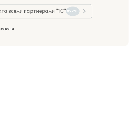
та всеми партнерами "1С"
89290
 задача