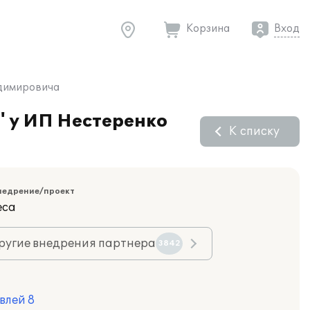
Корзина
Вход
адимировича
" у ИП Нестеренко
К списку
недрение/проект
еса
ругие внедрения партнера
3842
влей 8