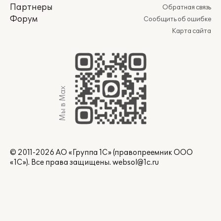
Партнеры
Обратная связь
Форум
Сообщить об ошибке
Карта сайта
Мы в Max
© 2011-2026 АО «Группа 1С» (правопреемник ООО
«1С»). Все права защищены.
websol@1c.ru