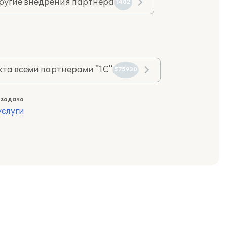
ругие внедрения партнера
1402
та всеми партнерами "1С"
575930
 задача
слуги