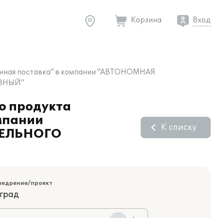
Корзина
Вход
тронная поставка" в компании "АВТОНОМНАЯ
ВНЫЙ"
о продукта
омпании
К списку
ЕЛЬНОГО
недрение/проект
оград