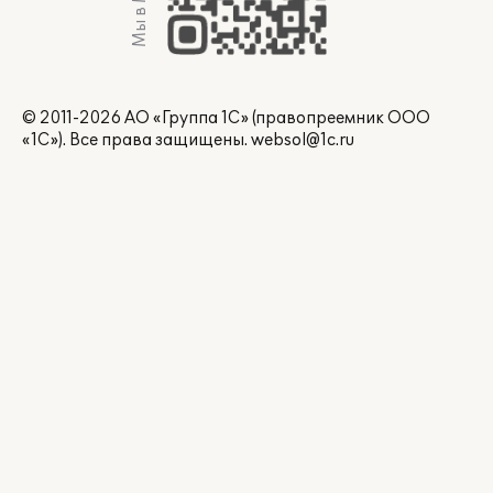
Мы в Max
© 2011-2026 АО «Группа 1С» (правопреемник ООО
«1С»). Все права защищены.
websol@1c.ru