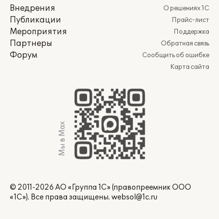
Внедрения
О решениях 1С
Публикации
Прайс-лист
Мероприятия
Поддержка
Партнеры
Обратная связь
Форум
Сообщить об ошибке
Карта сайта
Мы в Max
© 2011-2026 АО «Группа 1С» (правопреемник ООО
«1С»). Все права защищены.
websol@1c.ru