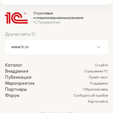
Отраслевые
и специализированные решения
1С:Предприятие
Другие сайты 1С
Каталог
О сайте
Внедрения
О решениях 1С
Публикации
Прайс-лист
Мероприятия
Поддержка
Партнеры
Обратная связь
Форум
Сообщить об ошибке
Карта сайта