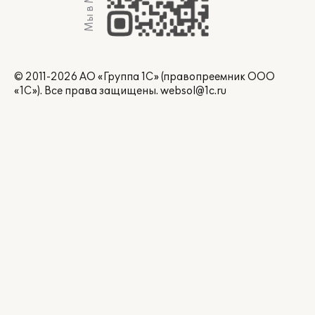
Мы в Max
© 2011-2026 АО «Группа 1С» (правопреемник ООО
«1С»). Все права защищены.
websol@1c.ru