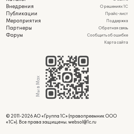
Внедрения
О решениях 1С
Публикации
Прайс-лист
Мероприятия
Поддержка
Партнеры
Обратная связь
Форум
Сообщить об ошибке
Карта сайта
Мы в Max
© 2011-2026 АО «Группа 1С» (правопреемник ООО
«1С»). Все права защищены.
websol@1c.ru