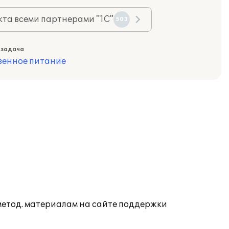
та всеми партнерами "1С"
503
 задача
венное питание
 метод. материалам на сайте поддержки