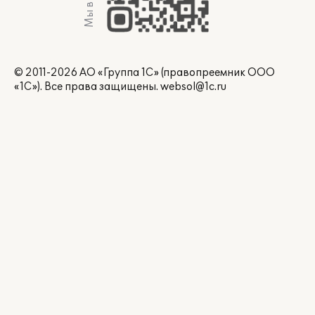
Мы в Max
© 2011-2026 АО «Группа 1С» (правопреемник ООО
«1С»). Все права защищены.
websol@1c.ru