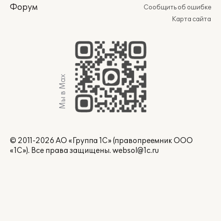
Форум
Сообщить об ошибке
Карта сайта
Мы в Max
© 2011-2026 АО «Группа 1С» (правопреемник ООО
«1С»). Все права защищены.
websol@1c.ru