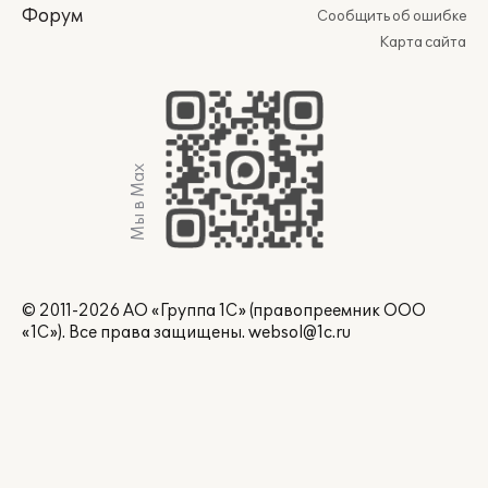
Форум
Сообщить об ошибке
Карта сайта
Мы в Max
© 2011-2026 АО «Группа 1С» (правопреемник ООО
«1С»). Все права защищены.
websol@1c.ru