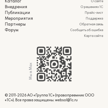
Каталог
О сайте
Внедрения
О решениях 1С
Публикации
Прайс-лист
Мероприятия
Поддержка
Партнеры
Обратная связь
Форум
Сообщить об ошибке
Карта сайта
Мы в Max
© 2011-2026 АО «Группа 1С» (правопреемник ООО
«1С»). Все права защищены.
websol@1c.ru