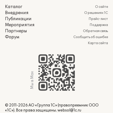
Каталог
О сайте
Внедрения
О решениях 1С
Публикации
Прайс-лист
Мероприятия
Поддержка
Партнеры
Обратная связь
Форум
Сообщить об ошибке
Карта сайта
Мы в Max
© 2011-2026 АО «Группа 1С» (правопреемник ООО
«1С»). Все права защищены.
websol@1c.ru