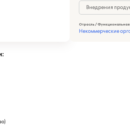
Внедрения продук
Отрасль / Функциональная
Некоммерческие ор
и:
во)