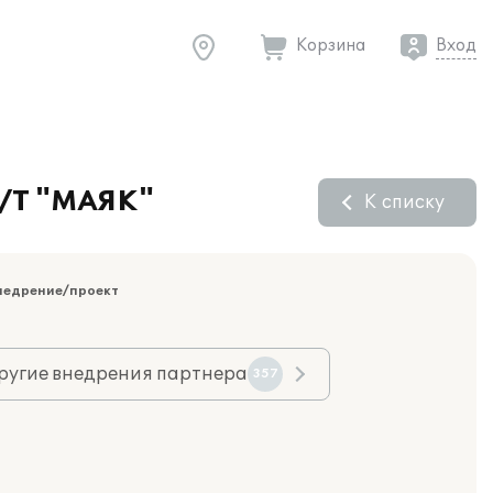
Корзина
Вход
С/Т "МАЯК"
К списку
недрение/проект
ругие внедрения партнера
357