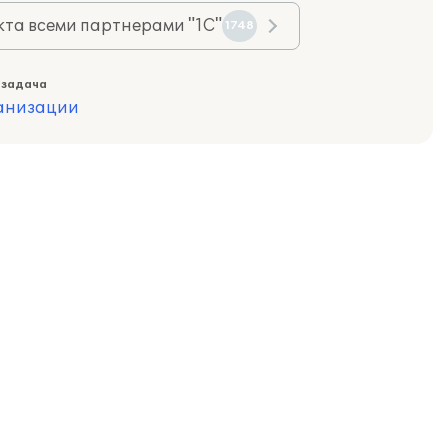
та всеми партнерами "1С"
1748
 задача
ганизации