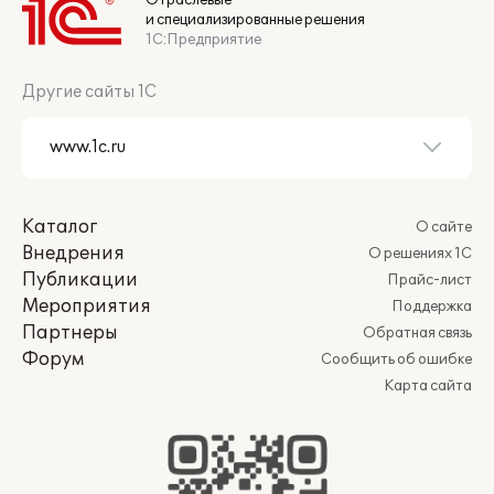
Отраслевые
и специализированные решения
1С:Предприятие
Другие сайты 1С
Каталог
О сайте
Внедрения
О решениях 1С
Публикации
Прайс-лист
Мероприятия
Поддержка
Партнеры
Обратная связь
Форум
Сообщить об ошибке
Карта сайта