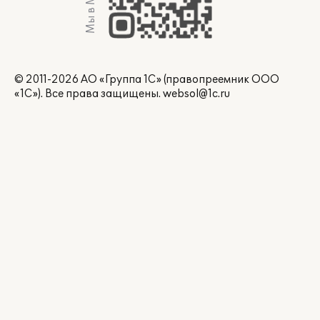
Мы в Max
© 2011-2026 АО «Группа 1С» (правопреемник ООО
«1С»). Все права защищены.
websol@1c.ru