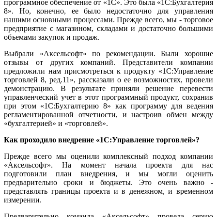
программное обеспечение от «1С». Это была «1С:Бухгалтерия
8». Но, конечно, ее было недостаточно для управления
нашими основными процессами. Прежде всего, мы - торговое
предприятие с магазином, складами и достаточно большими
объемами закупок и продаж.
Выбрали «Аксельсофт» по рекомендации. Были хорошие
отзывы от других компаний. Представители компании
предложили нам присмотреться к продукту «1С:Управление
торговлей 8, ред.11», рассказали о ее возможностях, провели
демонстрацию. В результате приняли решение перевести
управленческий учет в этот программный продукт, сохранив
при этом «1С:Бухгалтерию 8» как программу для ведения
регламентированной отчетности, и настроив обмен между
«бухгалтерией» и «торговлей».
Как проходило внедрение
«
1С:Управление торговлей»?
Прежде всего мы оценили комплексный подход компании
«Аксельсофт». На момент начала проекта для нас
подготовили план внедрения, и мы могли оценить
предварительно сроки и бюджеты. Это очень важно -
представлять границы проекта и в денежном, и временном
измерении.
Предварительно команда «Аксельсофт» провела серию