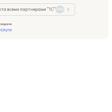
та всеми партнерами "1С"
1746
 задача
слуги