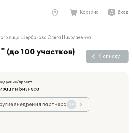
Корзина
Вход
еского лица Щербакова Олега Николаевича
 (до 100 участков)
К списку
недрение/проект
изации Бизнеса
ругие внедрения партнера
24