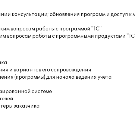
инии консультации; обновления программ и доступ к
ким вопросам работы с программой "1С"
им вопросам работы с программными продуктами "1С
ика
ния и вариантов его сопровождения
ения (программы) для начала ведения учета
изированной системе
телей
ютеры заказчика