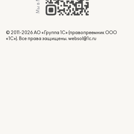
Мы в Max
© 2011-2026 АО «Группа 1С» (правопреемник ООО
«1С»). Все права защищены.
websol@1c.ru