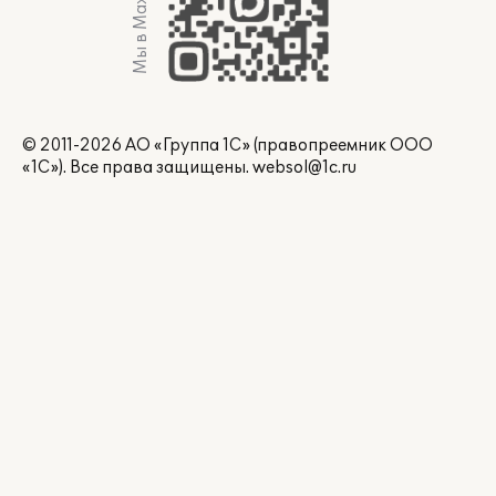
Мы в Max
© 2011-2026 АО «Группа 1С» (правопреемник ООО
«1С»). Все права защищены.
websol@1c.ru