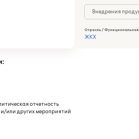
Внедрения продук
Отрасль / Функциональная
ЖКХ
и:
литическая отчетность
 и/или других мероприятий