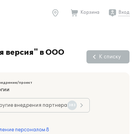
Корзина
Вход
я версия" в ООО
К списку
недрение/проект
огии
ругие внедрения партнера
383
ление персоналом 8