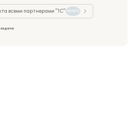
та всеми партнерами "1С"
147072
 задача