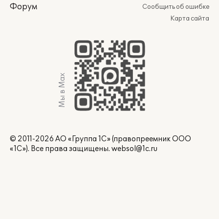
Форум
Сообщить об ошибке
Карта сайта
Мы в Max
© 2011-2026 АО «Группа 1С» (правопреемник ООО
«1С»). Все права защищены.
websol@1c.ru