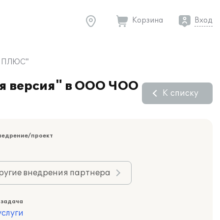
Корзина
Вход
Н ПЛЮС"
я версия" в ООО ЧОО
К списку
недрение/проект
ругие внедрения партнера
 задача
слуги