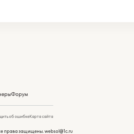
неры
Форум
ить об ошибке
Карта сайта
Все права защищены.
websol@1c.ru