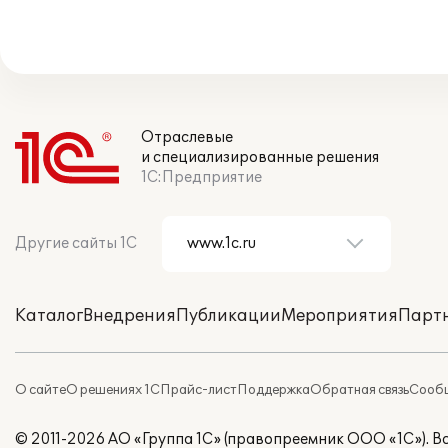
Отраслевые
и специализированные решения
1С:Предприятие
Другие сайты 1С
Каталог
Внедрения
Публикации
Мероприятия
Парт
О сайте
О решениях 1С
Прайс-лист
Поддержка
Обратная связь
Сообщ
© 2011-2026 АО «Группа 1С» (правопреемник ООО «1С»). 