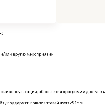
и:
 и/или других мероприятий
инии консультации; обновления программ и доступ к
ту поддержки пользователей users.v8.1c.ru