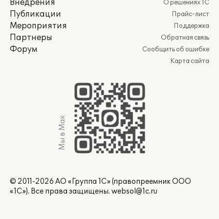
Внедрения
О решениях 1С
Публикации
Прайс-лист
Мероприятия
Поддержка
Партнеры
Обратная связь
Форум
Сообщить об ошибке
Карта сайта
Мы в Max
© 2011-2026 АО «Группа 1С» (правопреемник ООО
«1С»). Все права защищены.
websol@1c.ru