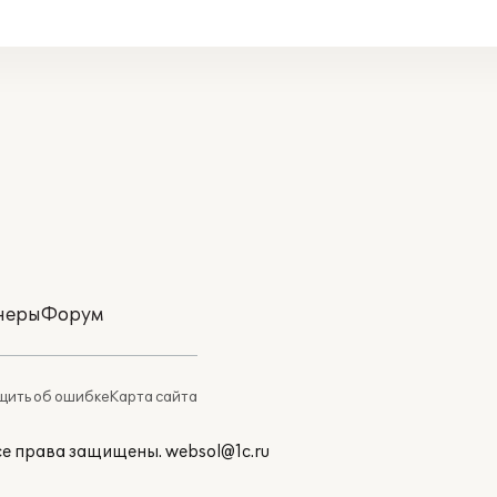
неры
Форум
ить об ошибке
Карта сайта
Все права защищены.
websol@1c.ru