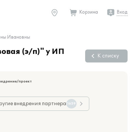
Корзина
Вход
лены Ивановны
овая (э/п)" у ИП
К списку
недрение/проект
ругие внедрения партнера
1659