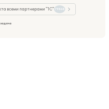
та всеми партнерами "1С"
79868
 задача