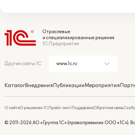
Отраслевые
и специализированные решения
1С:Предприятие
Другие сайты 1С
Каталог
Внедрения
Публикации
Мероприятия
Парт
О сайте
О решениях 1С
Прайс-лист
Поддержка
Обратная связь
Сообщ
© 2011-2026 АО «Группа 1С» (правопреемник ООО «1С»). 