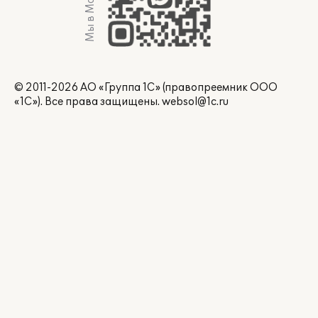
Мы в Max
© 2011-2026 АО «Группа 1С» (правопреемник ООО
«1С»). Все права защищены.
websol@1c.ru