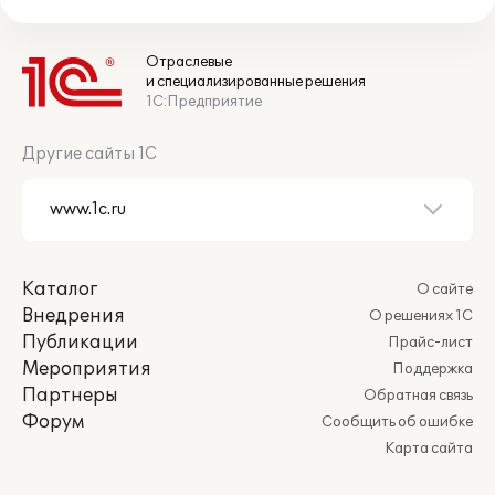
Отраслевые
и специализированные решения
1С:Предприятие
Другие сайты 1С
Каталог
О сайте
Внедрения
О решениях 1С
Публикации
Прайс-лист
Мероприятия
Поддержка
Партнеры
Обратная связь
Форум
Сообщить об ошибке
Карта сайта