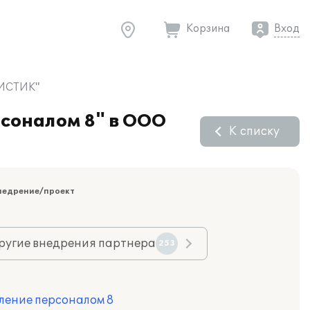
Корзина
Вход
ГИСТИК"
рсоналом 8" в ООО
К списку
недрение/проект
ругие внедрения партнера
253
ление персоналом 8