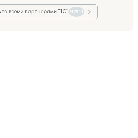
та всеми партнерами "1С"
147043