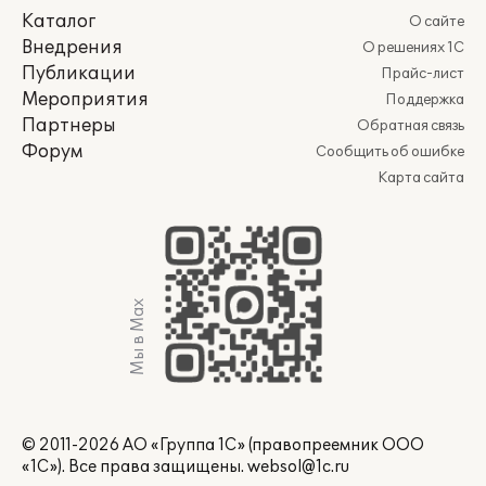
Каталог
О сайте
Внедрения
О решениях 1С
Публикации
Прайс-лист
Мероприятия
Поддержка
Партнеры
Обратная связь
Форум
Сообщить об ошибке
Карта сайта
Мы в Max
© 2011-2026 АО «Группа 1С» (правопреемник ООО
«1С»). Все права защищены.
websol@1c.ru