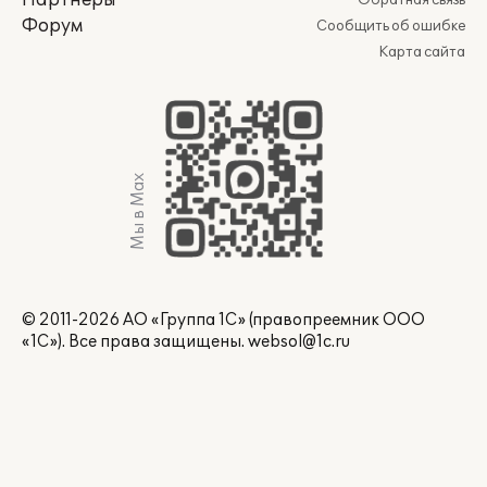
Партнеры
Обратная связь
Форум
Сообщить об ошибке
Карта сайта
Мы в Max
© 2011-2026 АО «Группа 1С» (правопреемник ООО
«1С»). Все права защищены.
websol@1c.ru