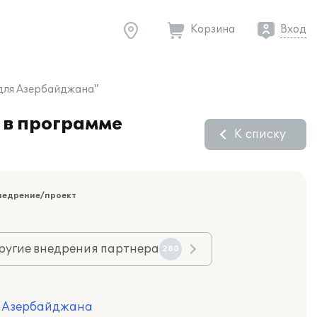
Корзина
Вход
 для Азербайджана"
 в программе
К списку
недрение/проект
ругие внедрения партнера
280
ля Азербайджана