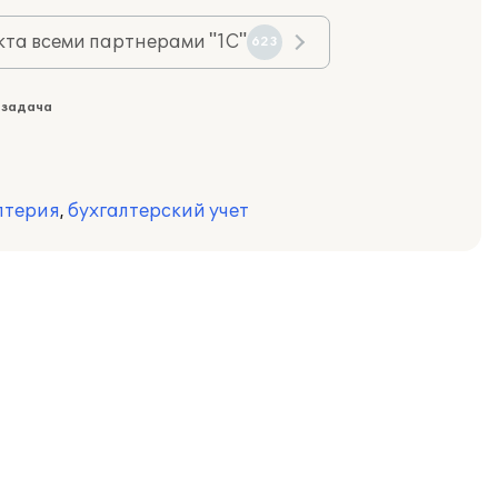
та всеми партнерами "1С"
623
 задача
лтерия
,
бухгалтерский учет