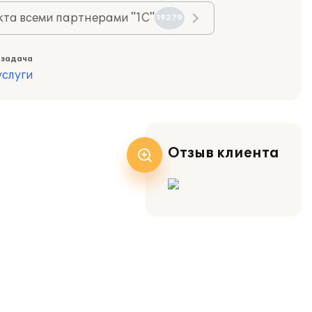
та всеми партнерами "1С"
19279
 задача
слуги
Отзыв клиента