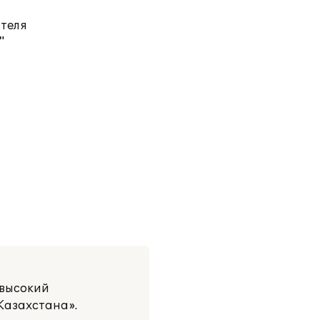
ателя
"
 высокий
Казахстана».