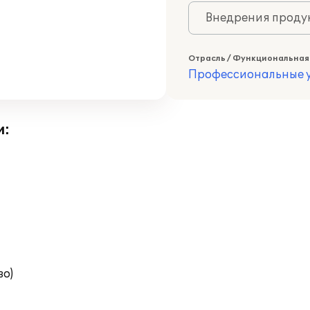
Внедрения продук
Отрасль / Функциональная
Профессиональные у
и:
во)