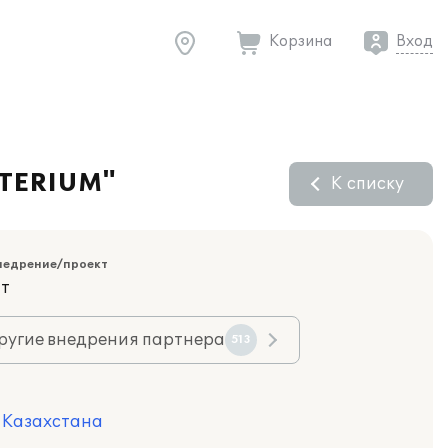
Корзина
Вход
STERIUM"
К списку
недрение/проект
ит
ругие внедрения партнера
513
я Казахстана