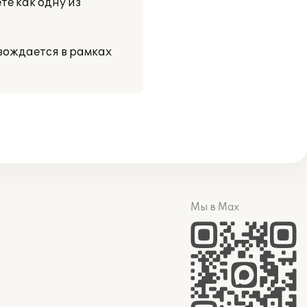
е как одну из
вождается в рамках
Мы в Max