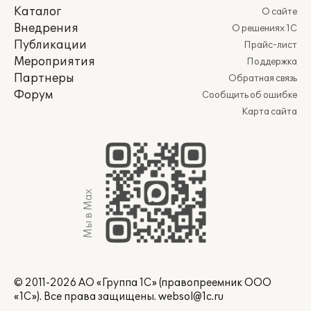
Каталог
О сайте
Внедрения
О решениях 1С
Публикации
Прайс-лист
Мероприятия
Поддержка
Партнеры
Обратная связь
Форум
Сообщить об ошибке
Карта сайта
Мы в Max
© 2011-2026 АО «Группа 1С» (правопреемник ООО
«1С»). Все права защищены.
websol@1c.ru