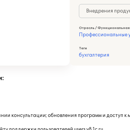
Внедрения продук
Отрасль / Функциональная
Профессиональные у
Теги
бухгалтерия
и:
инии консультации; обновления программ и доступ к 
ту поддержки пользователей users.v8.1c.ru