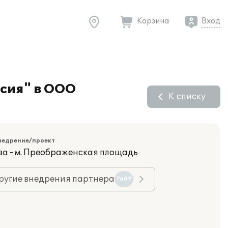
Корзина
Вход
рсия" в ООО
К списку
недрение/проект
ва - м. Преображенская площадь
ругие внедрения партнера
7609