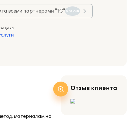
та всеми партнерами "1С"
575930
 задача
слуги
Отзыв клиента
метод. материалам на