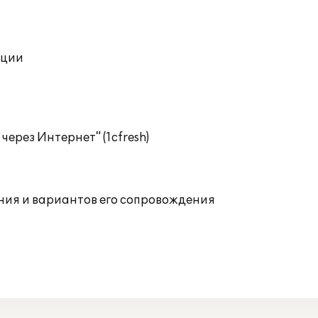
ации
ерез Интернет" (1cfresh)
ния и вариантов его сопровождения