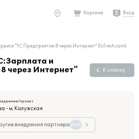
Корзина
Вход
се "1С:Предприятие 8 через Интернет" (1cfresh.com)
:Зарплата и
 8 через Интернет"
К списку
недрение/проект
а - м. Калужская
ругие внедрения партнера
2546