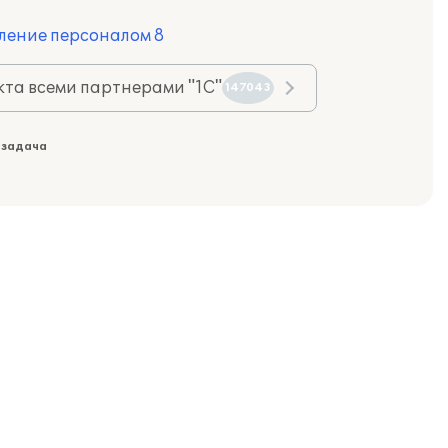
ление персоналом 8
та всеми партнерами "1С"
147043
 задача