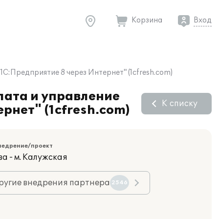
Корзина
Вход
С:Предприятие 8 через Интернет" (1cfresh.com)
лата и управление
К списку
рнет" (1cfresh.com)
недрение/проект
а - м. Калужская
ругие внедрения партнера
2546