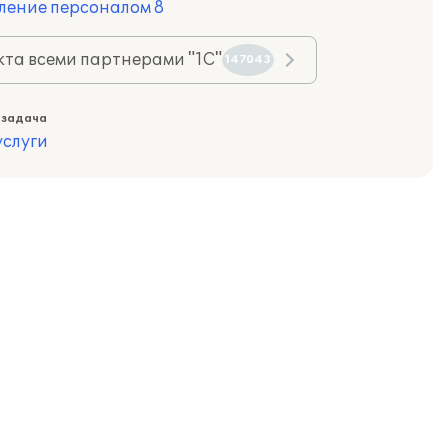
ление персоналом 8
та всеми партнерами "1С"
147043
 задача
слуги