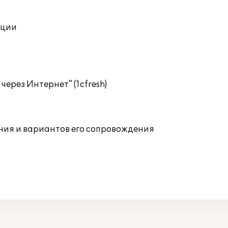
ации
ерез Интернет" (1cfresh)
ния и вариантов его сопровождения