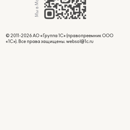
Мы в Max
© 2011-2026 АО «Группа 1С» (правопреемник ООО
«1С»). Все права защищены.
websol@1c.ru