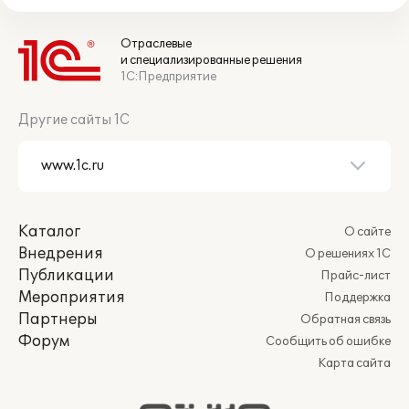
Отраслевые
и специализированные решения
1С:Предприятие
Другие сайты 1С
Каталог
О сайте
Внедрения
О решениях 1С
Публикации
Прайс-лист
Мероприятия
Поддержка
Партнеры
Обратная связь
Форум
Сообщить об ошибке
Карта сайта