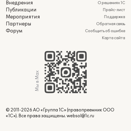
Внедрения
О решениях 1С
Публикации
Прайс-лист
Мероприятия
Поддержка
Партнеры
Обратная связь
Форум
Сообщить об ошибке
Карта сайта
Мы в Max
© 2011-2026 АО «Группа 1С» (правопреемник ООО
«1С»). Все права защищены.
websol@1c.ru