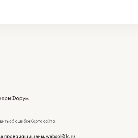
неры
Форум
ить об ошибке
Карта сайта
Все права защищены.
websol@1c.ru