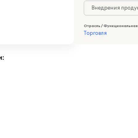
Внедрения продук
Отрасль / Функциональная
Торговля
и: