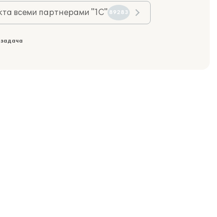
та всеми партнерами "1С"
89283
 задача