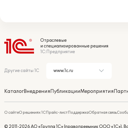
Отраслевые
и специализированные решения
1С:Предприятие
Другие сайты 1С
Каталог
Внедрения
Публикации
Мероприятия
Парт
О сайте
О решениях 1С
Прайс-лист
Поддержка
Обратная связь
Сообщ
© 2011-2026 АО «Группа 1С» (правопреемник ООО «1С»). 