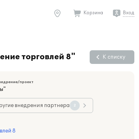
Корзина
Вход
ение торговлей 8"
К списку
недрение/проект
ы"
ругие внедрения партнера
2
влей 8