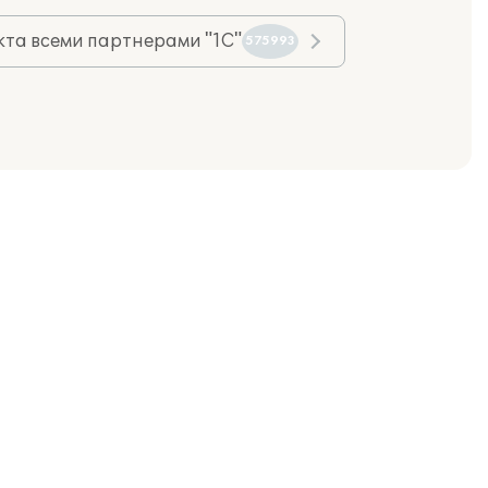
та всеми партнерами "1С"
575993