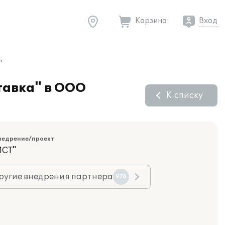
Корзина
Вход
"
тавка" в ООО
К списку
недрение/проект
ИСТ"
ругие внедрения партнера
976