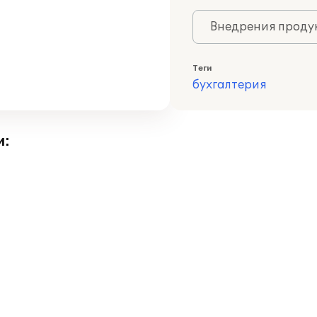
Внедрения продук
Теги
бухгалтерия
и: