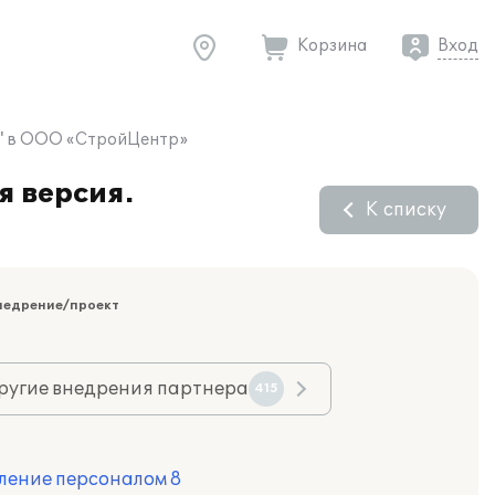
Корзина
Вход
ка" в ООО «СтройЦентр»
я версия.
К списку
недрение/проект
ругие внедрения партнера
415
ление персоналом 8